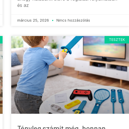
és az
március 25, 2026
Nincs hozzászólás
TESZTEK
Tényleg számít még, honnan