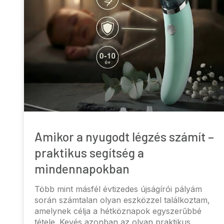
Amikor a nyugodt légzés számít –
praktikus segítség a
mindennapokban
Több mint másfél évtizedes újságírói pályám
során számtalan olyan eszközzel találkoztam,
amelynek célja a hétköznapok egyszerűbbé
tétele. Kevés azonban az olyan praktikus