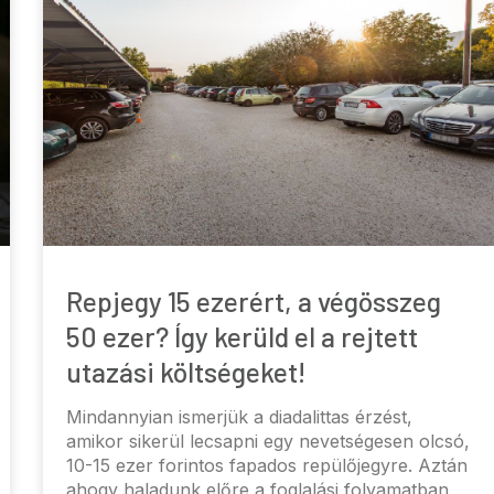
Repjegy 15 ezerért, a végösszeg
50 ezer? Így kerüld el a rejtett
utazási költségeket!
Mindannyian ismerjük a diadalittas érzést,
amikor sikerül lecsapni egy nevetségesen olcsó,
10-15 ezer forintos fapados repülőjegyre. Aztán
ahogy haladunk előre a foglalási folyamatban