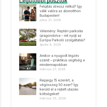
Legutóbbi posztok
Felújítás stressz nélkül? Így
válik valóra az álomotthon
Budapesten!
július 21, 2026
Vélemény: Reptéri parkolás
újragondolva – mit nyújt az
Európa Parkoló szolgáltatás?
április 9, 2026
Amikor a nyugodt légzés
számít – praktikus segítség a
mindennapokban
március 27, 2026
Repjegy 15 ezerért, a
végösszeg 50 ezer? Így
kerüld el a rejtett utazási
költségeket!
március 25, 2026